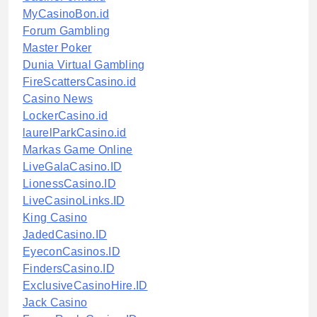
MyCasinoBon.id
Forum Gambling
Master Poker
Dunia Virtual Gambling
FireScattersCasino.id
Casino News
LockerCasino.id
laurelParkCasino.id
Markas Game Online
LiveGalaCasino.ID
LionessCasino.ID
LiveCasinoLinks.ID
King Casino
JadedCasino.ID
EyeconCasinos.ID
FindersCasino.ID
ExclusiveCasinoHire.ID
Jack Casino