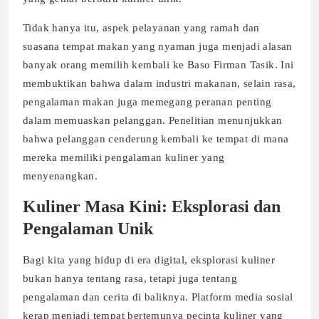
Tidak hanya itu, aspek pelayanan yang ramah dan
suasana tempat makan yang nyaman juga menjadi alasan
banyak orang memilih kembali ke Baso Firman Tasik. Ini
membuktikan bahwa dalam industri makanan, selain rasa,
pengalaman makan juga memegang peranan penting
dalam memuaskan pelanggan. Penelitian menunjukkan
bahwa pelanggan cenderung kembali ke tempat di mana
mereka memiliki pengalaman kuliner yang
menyenangkan.
Kuliner Masa Kini: Eksplorasi dan
Pengalaman Unik
Bagi kita yang hidup di era digital, eksplorasi kuliner
bukan hanya tentang rasa, tetapi juga tentang
pengalaman dan cerita di baliknya. Platform media sosial
kerap menjadi tempat bertemunya pecinta kuliner yang