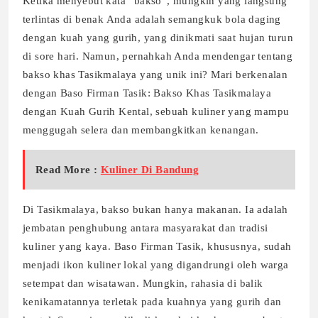
Ketika menyebut kata “bakso”, mungkin yang langsung
terlintas di benak Anda adalah semangkuk bola daging
dengan kuah yang gurih, yang dinikmati saat hujan turun
di sore hari. Namun, pernahkah Anda mendengar tentang
bakso khas Tasikmalaya yang unik ini? Mari berkenalan
dengan Baso Firman Tasik: Bakso Khas Tasikmalaya
dengan Kuah Gurih Kental, sebuah kuliner yang mampu
menggugah selera dan membangkitkan kenangan.
Read More :
Kuliner Di Bandung
Di Tasikmalaya, bakso bukan hanya makanan. Ia adalah
jembatan penghubung antara masyarakat dan tradisi
kuliner yang kaya. Baso Firman Tasik, khususnya, sudah
menjadi ikon kuliner lokal yang digandrungi oleh warga
setempat dan wisatawan. Mungkin, rahasia di balik
kenikamatannya terletak pada kuahnya yang gurih dan