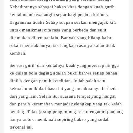
Kehadirannya sebagai bakso khas dengan kuah gurih
kental membawa angin segar bagi pecinta kuliner.
Bagaimana tidak? Setiap suapan seakan mengajak kita
untuk menikmati cita rasa yang berbeda dan sulit
ditemukan di tempat lain. Banyak yang bilang kalau
sekali merasakannya, tak lengkap rasanya kalau tidak
kembali.
Sensasi gurih dan kentalnya kuah yang meresap hingga
ke dalam bola daging adalah bukti bahwa setiap bahan
dipilih dengan penuh ketelitian. Inilah salah satu
kekuatan unik dari baso ini yang membuatnya berbeda
dari yang lain. Selain itu, suasana tempat yang hangat
dan penuh keramahan menjadi pelengkap yang tak kalah
penting. Tidak jarang pengunjung rela mengantri panjang
hanya untuk menikmati sepiring bakso yang sudah
terkenal ini.