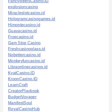
FancyReelsCasino.ID
explosioncasino
Miracleslotcasino.id
Hologramcasinogames.id
Himontecasino.id
Guavacasino.id
Froecasino.id
Gam Stop Casino
Freshcasinoglass.id
Nobettercasino.id
Monkeyfuncasino.id
Libraonlinecasinos.id
KyatCasino.ID
KroonCasino.ID
LearnCraft
CreatorPlaybook
BudgetVoyager
ManifestSoul
RoyalCasinoHub