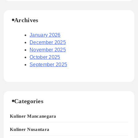
Archives
January 2026
December 2025
November 2025
October 2025
September 2025
Categories
Kuliner Mancanegara
Kuliner Nusantara