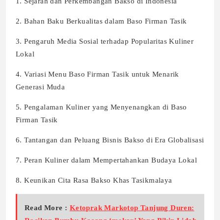
1. Sejarah dan Perkembangan Bakso di Indonesia
2. Bahan Baku Berkualitas dalam Baso Firman Tasik
3. Pengaruh Media Sosial terhadap Popularitas Kuliner
Lokal
4. Variasi Menu Baso Firman Tasik untuk Menarik
Generasi Muda
5. Pengalaman Kuliner yang Menyenangkan di Baso
Firman Tasik
6. Tantangan dan Peluang Bisnis Bakso di Era Globalisasi
7. Peran Kuliner dalam Mempertahankan Budaya Lokal
8. Keunikan Cita Rasa Bakso Khas Tasikmalaya
Read More :
Ketoprak Markotop Tanjung Duren: