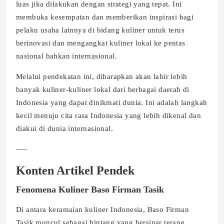
luas jika dilakukan dengan strategi yang tepat. Ini
membuka kesempatan dan memberikan inspirasi bagi
pelaku usaha lainnya di bidang kuliner untuk terus
berinovasi dan mengangkat kuliner lokal ke pentas
nasional bahkan internasional.
Melalui pendekatan ini, diharapkan akan lahir lebih
banyak kuliner-kuliner lokal dari berbagai daerah di
Indonesia yang dapat dinikmati dunia. Ini adalah langkah
kecil menuju cita rasa Indonesia yang lebih dikenal dan
diakui di dunia internasional.
—–
Konten Artikel Pendek
Fenomena Kuliner Baso Firman Tasik
Di antara keramaian kuliner Indonesia, Baso Firman
Tasik muncul sebagai bintang yang bersinar terang.