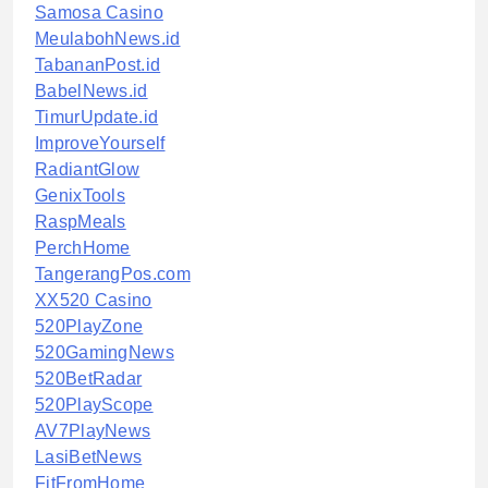
Samosa Casino
MeulabohNews.id
TabananPost.id
BabelNews.id
TimurUpdate.id
ImproveYourself
RadiantGlow
GenixTools
RaspMeals
PerchHome
TangerangPos.com
XX520 Casino
520PlayZone
520GamingNews
520BetRadar
520PlayScope
AV7PlayNews
LasiBetNews
FitFromHome