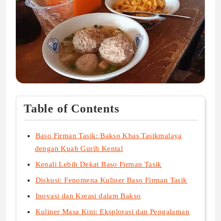
Table of Contents
Baso Firman Tasik: Bakso Khas Tasikmalaya
dengan Kuah Gurih Kental
Kenali Lebih Dekat Baso Firman Tasik
Diskusi: Fenomena Kuliner Baso Firman Tasik
Inovasi dan Kreasi dalam Bakso
Kuliner Masa Kini: Eksplorasi dan Pengalaman