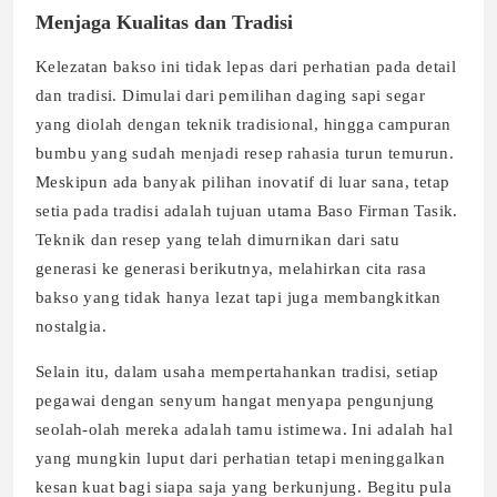
Menjaga Kualitas dan Tradisi
Kelezatan bakso ini tidak lepas dari perhatian pada detail
dan tradisi. Dimulai dari pemilihan daging sapi segar
yang diolah dengan teknik tradisional, hingga campuran
bumbu yang sudah menjadi resep rahasia turun temurun.
Meskipun ada banyak pilihan inovatif di luar sana, tetap
setia pada tradisi adalah tujuan utama Baso Firman Tasik.
Teknik dan resep yang telah dimurnikan dari satu
generasi ke generasi berikutnya, melahirkan cita rasa
bakso yang tidak hanya lezat tapi juga membangkitkan
nostalgia.
Selain itu, dalam usaha mempertahankan tradisi, setiap
pegawai dengan senyum hangat menyapa pengunjung
seolah-olah mereka adalah tamu istimewa. Ini adalah hal
yang mungkin luput dari perhatian tetapi meninggalkan
kesan kuat bagi siapa saja yang berkunjung. Begitu pula