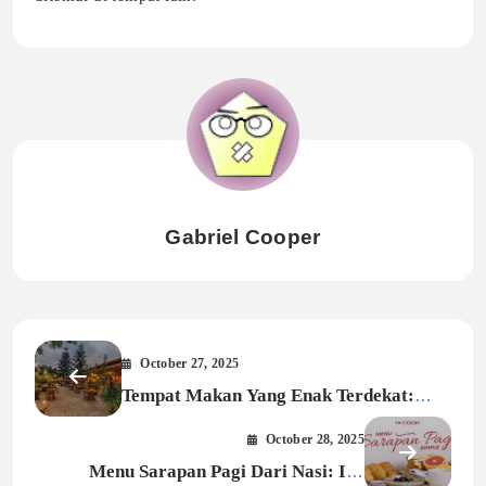
Gabriel Cooper
October 27, 2025
Tempat Makan Yang Enak Terdekat:
Review Dan Rekomendasi Terbaru
October 28, 2025
Menu Sarapan Pagi Dari Nasi: Ide