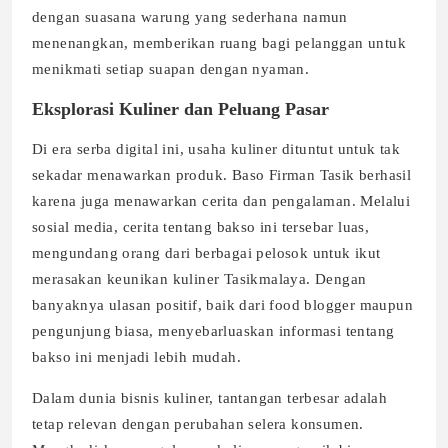
dengan suasana warung yang sederhana namun
menenangkan, memberikan ruang bagi pelanggan untuk
menikmati setiap suapan dengan nyaman.
Eksplorasi Kuliner dan Peluang Pasar
Di era serba digital ini, usaha kuliner dituntut untuk tak
sekadar menawarkan produk. Baso Firman Tasik berhasil
karena juga menawarkan cerita dan pengalaman. Melalui
sosial media, cerita tentang bakso ini tersebar luas,
mengundang orang dari berbagai pelosok untuk ikut
merasakan keunikan kuliner Tasikmalaya. Dengan
banyaknya ulasan positif, baik dari food blogger maupun
pengunjung biasa, menyebarluaskan informasi tentang
bakso ini menjadi lebih mudah.
Dalam dunia bisnis kuliner, tantangan terbesar adalah
tetap relevan dengan perubahan selera konsumen.