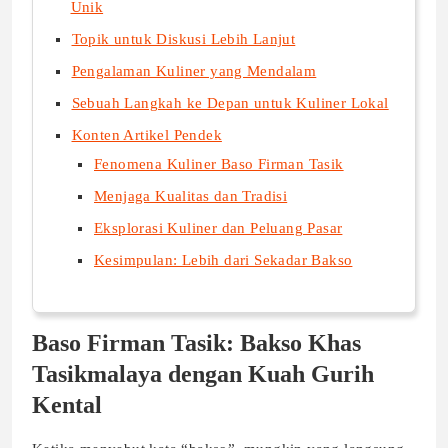
Unik
Topik untuk Diskusi Lebih Lanjut
Pengalaman Kuliner yang Mendalam
Sebuah Langkah ke Depan untuk Kuliner Lokal
Konten Artikel Pendek
Fenomena Kuliner Baso Firman Tasik
Menjaga Kualitas dan Tradisi
Eksplorasi Kuliner dan Peluang Pasar
Kesimpulan: Lebih dari Sekadar Bakso
Baso Firman Tasik: Bakso Khas
Tasikmalaya dengan Kuah Gurih
Kental