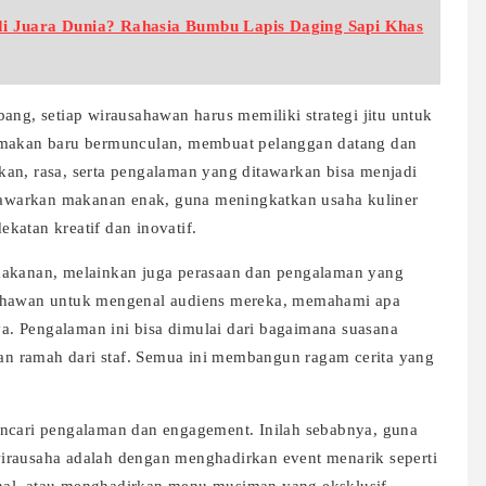
i Juara Dunia? Rahasia Bumbu Lapis Daging Sapi Khas
ang, setiap wirausahawan harus memiliki strategi jitu untuk
t makan baru bermunculan, membuat pelanggan datang dan
an, rasa, serta pengalaman yang ditawarkan bisa menjadi
enawarkan makanan enak, guna meningkatkan usaha kuliner
katan kreatif dan inovatif.
makanan, melainkan juga perasaan dan pengalaman yang
sahawan untuk mengenal audiens mereka, memahami apa
. Pengalaman ini bisa dimulai dari bagaimana suasana
uhan ramah dari staf. Semua ini membangun ragam cerita yang
encari pengalaman dan engagement. Inilah sebabnya, guna
irausaha adalah dengan menghadirkan event menarik seperti