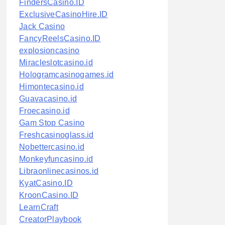
FindersCasino.ID
ExclusiveCasinoHire.ID
Jack Casino
FancyReelsCasino.ID
explosioncasino
Miracleslotcasino.id
Hologramcasinogames.id
Himontecasino.id
Guavacasino.id
Froecasino.id
Gam Stop Casino
Freshcasinoglass.id
Nobettercasino.id
Monkeyfuncasino.id
Libraonlinecasinos.id
KyatCasino.ID
KroonCasino.ID
LearnCraft
CreatorPlaybook