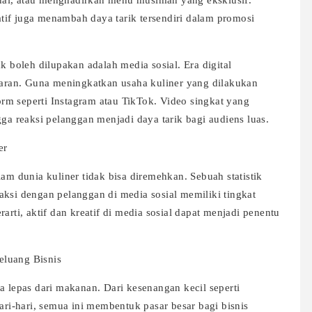
nal, atau menghadirkan menu musiman yang eksklusif.
tif juga menambah daya tarik tersendiri dalam promosi
k boleh dilupakan adalah media sosial. Era digital
ran. Guna meningkatkan usaha kuliner yang dilakukan
m seperti Instagram atau TikTok. Video singkat yang
 reaksi pelanggan menjadi daya tarik bagi audiens luas.
er
lam dunia kuliner tidak bisa diremehkan. Sebuah statistik
aksi dengan pelanggan di media sosial memiliki tingkat
arti, aktif dan kreatif di media sosial dapat menjadi penentu
eluang Bisnis
a lepas dari makanan. Dari kesenangan kecil seperti
i-hari, semua ini membentuk pasar besar bagi bisnis