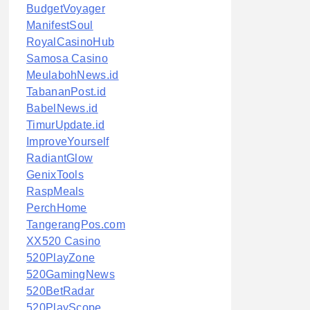
BudgetVoyager
ManifestSoul
RoyalCasinoHub
Samosa Casino
MeulabohNews.id
TabananPost.id
BabelNews.id
TimurUpdate.id
ImproveYourself
RadiantGlow
GenixTools
RaspMeals
PerchHome
TangerangPos.com
XX520 Casino
520PlayZone
520GamingNews
520BetRadar
520PlayScope