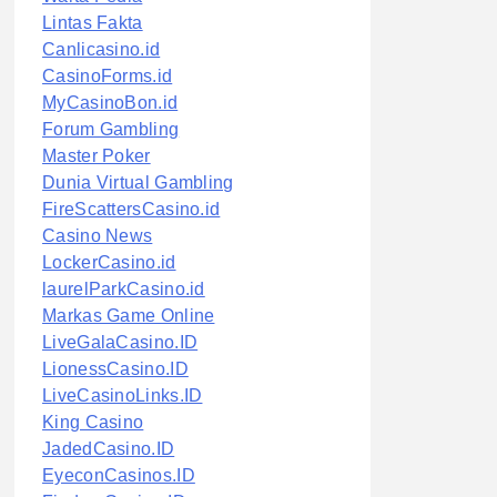
Lintas Fakta
Canlicasino.id
CasinoForms.id
MyCasinoBon.id
Forum Gambling
Master Poker
Dunia Virtual Gambling
FireScattersCasino.id
Casino News
LockerCasino.id
laurelParkCasino.id
Markas Game Online
LiveGalaCasino.ID
LionessCasino.ID
LiveCasinoLinks.ID
King Casino
JadedCasino.ID
EyeconCasinos.ID