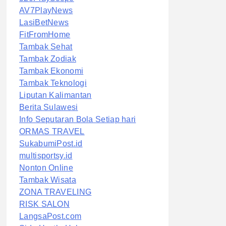
AV7PlayNews
LasiBetNews
FitFromHome
Tambak Sehat
Tambak Zodiak
Tambak Ekonomi
Tambak Teknologi
Liputan Kalimantan
Berita Sulawesi
Info Seputaran Bola Setiap hari
ORMAS TRAVEL
SukabumiPost.id
multisportsy.id
Nonton Online
Tambak Wisata
ZONA TRAVELING
RISK SALON
LangsaPost.com