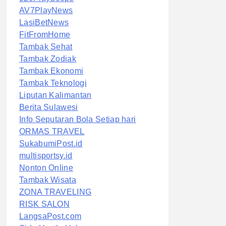
AV7PlayNews
LasiBetNews
FitFromHome
Tambak Sehat
Tambak Zodiak
Tambak Ekonomi
Tambak Teknologi
Liputan Kalimantan
Berita Sulawesi
Info Seputaran Bola Setiap hari
ORMAS TRAVEL
SukabumiPost.id
multisportsy.id
Nonton Online
Tambak Wisata
ZONA TRAVELING
RISK SALON
LangsaPost.com