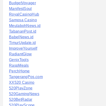
BudgetVoyager
ManifestSoul
RoyalCasinoHub
Samosa Casino
MeulabohNews.id
TabananPost.id
BabelNews.id
TimurUpdate.id
ImproveYourself
RadiantGlow
GenixTools
RaspMeals
PerchHome
TangerangPos.com
XX520 Casino
520PlayZone
520GamingNews
520BetRadar
520PlayScope