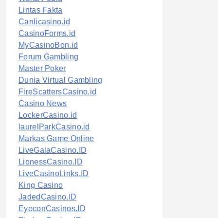
Lintas Fakta
Canlicasino.id
CasinoForms.id
MyCasinoBon.id
Forum Gambling
Master Poker
Dunia Virtual Gambling
FireScattersCasino.id
Casino News
LockerCasino.id
laurelParkCasino.id
Markas Game Online
LiveGalaCasino.ID
LionessCasino.ID
LiveCasinoLinks.ID
King Casino
JadedCasino.ID
EyeconCasinos.ID