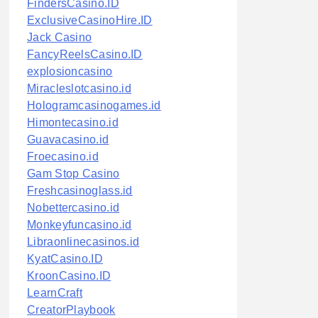
FindersCasino.ID
ExclusiveCasinoHire.ID
Jack Casino
FancyReelsCasino.ID
explosioncasino
Miracleslotcasino.id
Hologramcasinogames.id
Himontecasino.id
Guavacasino.id
Froecasino.id
Gam Stop Casino
Freshcasinoglass.id
Nobettercasino.id
Monkeyfuncasino.id
Libraonlinecasinos.id
KyatCasino.ID
KroonCasino.ID
LearnCraft
CreatorPlaybook