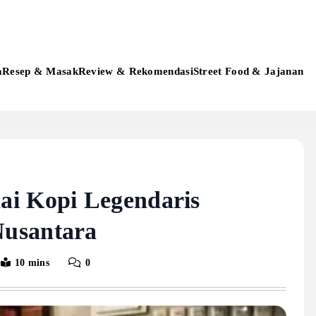
a
Resep & Masak
Review & Rekomendasi
Street Food & Jajanan
ai Kopi Legendaris
Nusantara
10 mins
0