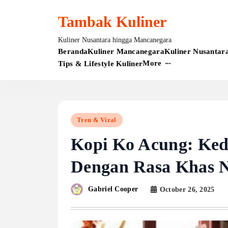
Skip
to
Tambak Kuliner
content
Kuliner Nusantara hingga Mancanegara
Beranda
Kuliner Mancanegara
Kuliner Nusantar
More
Tips & Lifestyle Kuliner
Tren & Viral
Kopi Ko Acung: Ked
Dengan Rasa Khas 
Gabriel Cooper
October 26, 2025