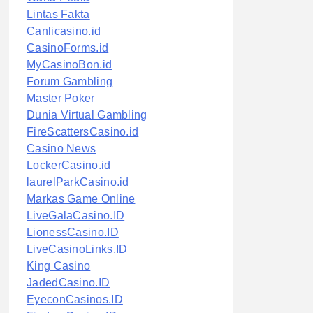
Lintas Fakta
Canlicasino.id
CasinoForms.id
MyCasinoBon.id
Forum Gambling
Master Poker
Dunia Virtual Gambling
FireScattersCasino.id
Casino News
LockerCasino.id
laurelParkCasino.id
Markas Game Online
LiveGalaCasino.ID
LionessCasino.ID
LiveCasinoLinks.ID
King Casino
JadedCasino.ID
EyeconCasinos.ID