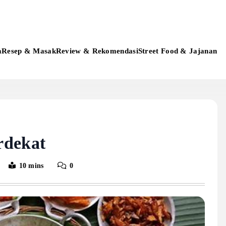
a
Resep & Masak
Review & Rekomendasi
Street Food & Jajanan
rdekat
10 mins
0