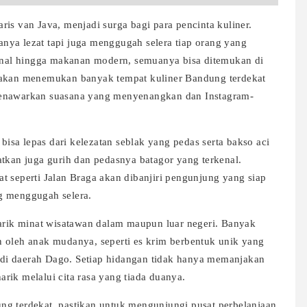
is van Java, menjadi surga bagi para pencinta kuliner.
nya lezat tapi juga menggugah selera tiap orang yang
ional hingga makanan modern, semuanya bisa ditemukan di
 akan menemukan banyak tempat kuliner Bandung terdekat
menawarkan suasana yang menyenangkan dan Instagram-
 bisa lepas dari kelezatan seblak yang pedas serta bakso aci
atkan juga gurih dan pedasnya batagor yang terkenal.
t seperti Jalan Braga akan dibanjiri pengunjung yang siap
g menggugah selera.
ik minat wisatawan dalam maupun luar negeri. Banyak
 oleh anak mudanya, seperti es krim berbentuk unik yang
at di daerah Dago. Setiap hidangan tidak hanya memanjakan
rik melalui cita rasa yang tiada duanya.
ng terdekat, pastikan untuk mengunjungi pusat perbelanjaan