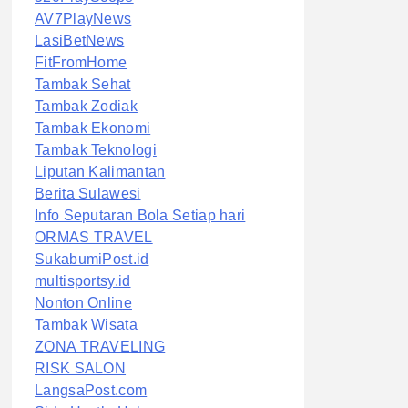
AV7PlayNews
LasiBetNews
FitFromHome
Tambak Sehat
Tambak Zodiak
Tambak Ekonomi
Tambak Teknologi
Liputan Kalimantan
Berita Sulawesi
Info Seputaran Bola Setiap hari
ORMAS TRAVEL
SukabumiPost.id
multisportsy.id
Nonton Online
Tambak Wisata
ZONA TRAVELING
RISK SALON
LangsaPost.com