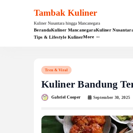
Skip
to
Tambak Kuliner
content
Kuliner Nusantara hingga Mancanegara
Beranda
Kuliner Mancanegara
Kuliner Nusantar
More
Tips & Lifestyle Kuliner
Tren & Viral
Kuliner Bandung Te
Gabriel Cooper
September 30, 2025