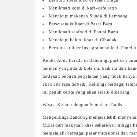
Berburu street food di Jalan Braga
Menikmati kopi di kafe-kafe retro
Mencicipi makanan Sunda di Lembang
Berwisata kuliner di Pasar Baru
Menikmati seafood di Pantai Barat
Mencicipi bakmi khas di Cibadak
Berburu kuliner Instagrammable di Punclut
Ketika Anda berada di Bandung, pastikan unt
momen yang ada di kota ini, baik itu dari ke
terdekat. Sebuah perjalanan yang tidak hany
akan cita rasa terbaik. Kelilingi berbagai tem
ini penuh cerita yang akan selalu dikenang.
Wisata Kuliner dengan Sentuhan Tradisi
Mengelilingi Bandung menjadi lebih menyenan
Mulai dari makanan khas sehari-hari hingga h
menjelajahi berbagai pasar tradisional dan me