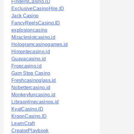
FindersCasino.ID
ExclusiveCasinoHire.ID
Jack Casino
FancyReelsCasino.ID
explosioncasino
Miracleslotcasino.id
Hologramcasinogames.id
Himontecasino.id
Guavacasino.id
Froecasino.id
Gam Stop Casino
Freshcasinoglass.id
Nobettercasino.id
Monkeyfuncasino.id
Libraonlinecasinos.id
KyatCasino.ID
KroonCasino.ID
LearnCraft
CreatorPlaybook