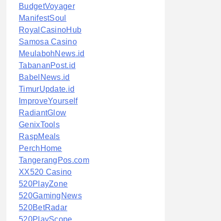
BudgetVoyager
ManifestSoul
RoyalCasinoHub
Samosa Casino
MeulabohNews.id
TabananPost.id
BabelNews.id
TimurUpdate.id
ImproveYourself
RadiantGlow
GenixTools
RaspMeals
PerchHome
TangerangPos.com
XX520 Casino
520PlayZone
520GamingNews
520BetRadar
520PlayScope