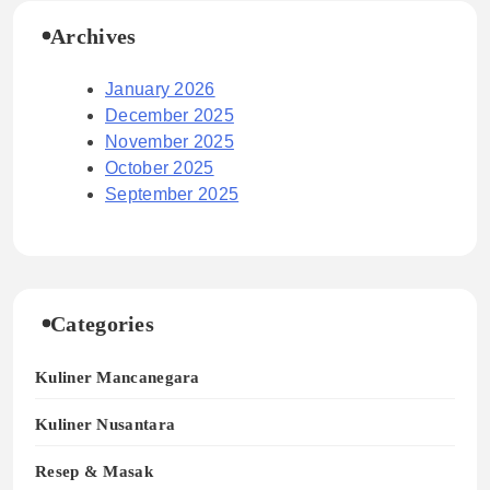
Archives
January 2026
December 2025
November 2025
October 2025
September 2025
Categories
Kuliner Mancanegara
Kuliner Nusantara
Resep & Masak