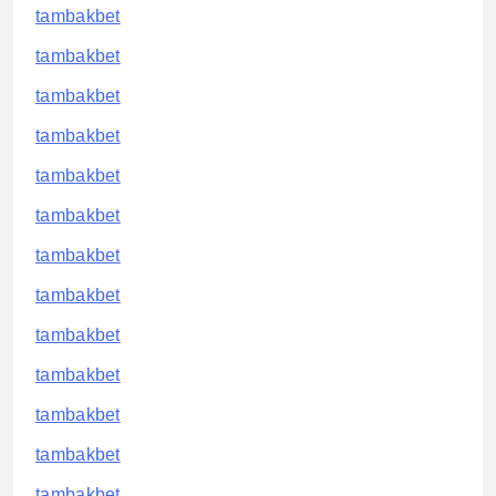
tambakbet
tambakbet
tambakbet
tambakbet
tambakbet
tambakbet
tambakbet
tambakbet
tambakbet
tambakbet
tambakbet
tambakbet
tambakbet