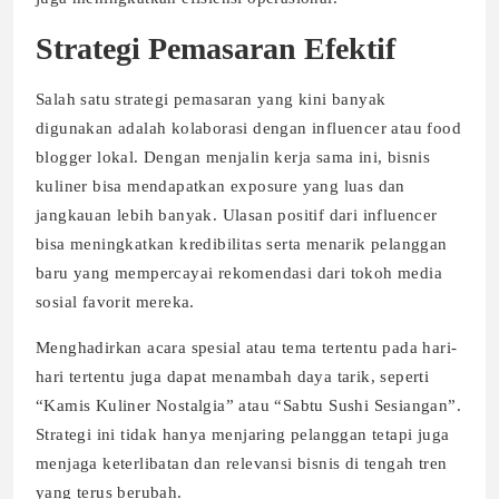
Strategi Pemasaran Efektif
Salah satu strategi pemasaran yang kini banyak
digunakan adalah kolaborasi dengan influencer atau food
blogger lokal. Dengan menjalin kerja sama ini, bisnis
kuliner bisa mendapatkan exposure yang luas dan
jangkauan lebih banyak. Ulasan positif dari influencer
bisa meningkatkan kredibilitas serta menarik pelanggan
baru yang mempercayai rekomendasi dari tokoh media
sosial favorit mereka.
Menghadirkan acara spesial atau tema tertentu pada hari-
hari tertentu juga dapat menambah daya tarik, seperti
“Kamis Kuliner Nostalgia” atau “Sabtu Sushi Sesiangan”.
Strategi ini tidak hanya menjaring pelanggan tetapi juga
menjaga keterlibatan dan relevansi bisnis di tengah tren
yang terus berubah.