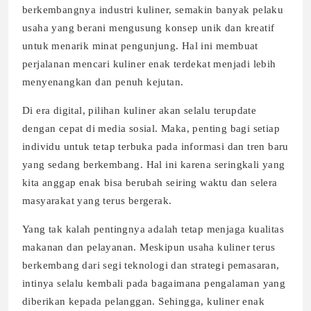
berkembangnya industri kuliner, semakin banyak pelaku
usaha yang berani mengusung konsep unik dan kreatif
untuk menarik minat pengunjung. Hal ini membuat
perjalanan mencari kuliner enak terdekat menjadi lebih
menyenangkan dan penuh kejutan.
Di era digital, pilihan kuliner akan selalu terupdate
dengan cepat di media sosial. Maka, penting bagi setiap
individu untuk tetap terbuka pada informasi dan tren baru
yang sedang berkembang. Hal ini karena seringkali yang
kita anggap enak bisa berubah seiring waktu dan selera
masyarakat yang terus bergerak.
Yang tak kalah pentingnya adalah tetap menjaga kualitas
makanan dan pelayanan. Meskipun usaha kuliner terus
berkembang dari segi teknologi dan strategi pemasaran,
intinya selalu kembali pada bagaimana pengalaman yang
diberikan kepada pelanggan. Sehingga, kuliner enak