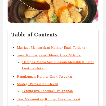
Table of Contents
Manfaat Menemukan Kuliner Enak Terdekat
Jenis Kuliner yang Diburu Anak Milenial
Dampak Media Sosial dalam Memilih Kuliner
Enak Terdekat
Rangkuman Kuliner Enak Terdekat
Strategi Pemasaran Efektif
Pentingnya Feedback Pelanggan
Tips Menemukan Kuliner Enak Terdekat