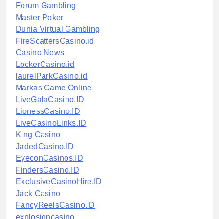
Forum Gambling
Master Poker
Dunia Virtual Gambling
FireScattersCasino.id
Casino News
LockerCasino.id
laurelParkCasino.id
Markas Game Online
LiveGalaCasino.ID
LionessCasino.ID
LiveCasinoLinks.ID
King Casino
JadedCasino.ID
EyeconCasinos.ID
FindersCasino.ID
ExclusiveCasinoHire.ID
Jack Casino
FancyReelsCasino.ID
explosioncasino