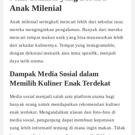
Anak Milenial
Anak milenial seringkali mencari lebih dari sekedar rasa;
mereka menginginkan pengalaman. Banyak dari mereka
mencari tempat makan unik yang bisa menawarkan lebih
dari sekadar kulinernya. Tempat yang instagramable,
dengan dekorasi menarik atau tema spesifik, menjadi
daya tarik utama.
Dampak Media Sosial dalam
Memilih Kuliner Enak Terdekat
Media sosial menjadi salah satu platform utama bagi
banyak orang untuk mendapatkan rekomendasi kuliner
enak terdekat. Mengandalkan ulasan dan foto-foto di
media sosial, pengunjung dapat membuat keputusan
yang lebih informatif tentang di mana ingin makan. Tidak