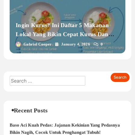
Ingin Kurus? Ini Daftar 5 Makanan
Lokal Yang Bikin Cepat Kurus Dan
Cocok Untuk Menu Diet Harian!
Gabriel Cooper
January 4, 2026
0
Recent Posts
Baso Aci Kuah Pedas: Jajanan Kekinian Yang Pedasnya
Bikin Nagih, Cocok Untuk Penghangat Tubuh!