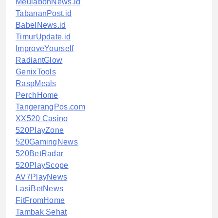
MeulabohNews.id
TabananPost.id
BabelNews.id
TimurUpdate.id
ImproveYourself
RadiantGlow
GenixTools
RaspMeals
PerchHome
TangerangPos.com
XX520 Casino
520PlayZone
520GamingNews
520BetRadar
520PlayScope
AV7PlayNews
LasiBetNews
FitFromHome
Tambak Sehat