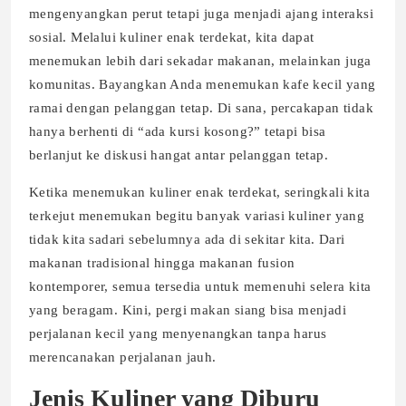
mengenyangkan perut tetapi juga menjadi ajang interaksi
sosial. Melalui kuliner enak terdekat, kita dapat
menemukan lebih dari sekadar makanan, melainkan juga
komunitas. Bayangkan Anda menemukan kafe kecil yang
ramai dengan pelanggan tetap. Di sana, percakapan tidak
hanya berhenti di “ada kursi kosong?” tetapi bisa
berlanjut ke diskusi hangat antar pelanggan tetap.
Ketika menemukan kuliner enak terdekat, seringkali kita
terkejut menemukan begitu banyak variasi kuliner yang
tidak kita sadari sebelumnya ada di sekitar kita. Dari
makanan tradisional hingga makanan fusion
kontemporer, semua tersedia untuk memenuhi selera kita
yang beragam. Kini, pergi makan siang bisa menjadi
perjalanan kecil yang menyenangkan tanpa harus
merencanakan perjalanan jauh.
Jenis Kuliner yang Diburu