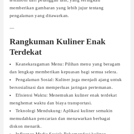
testimoni dari pelanggan lain, yang seringkali
memberikan gambaran yang lebih jujur tentang
pengalaman yang ditawarkan.
—
Rangkuman Kuliner Enak
Terdekat
Keanekaragaman Menu: Pilihan menu yang beragam
dan lengkap memberikan kepuasan bagi semua selera.
Pengalaman Sosial: Kuliner juga menjadi ajang untuk
bersosialisasi dan memperluas jaringan pertemanan.
Efisiensi Waktu: Menemukan kuliner enak terdekat
menghemat waktu dan biaya transportasi.
Teknologi Mendukung: Aplikasi kuliner semakin
memudahkan pencarian dan menawarkan berbagai
diskon menarik.