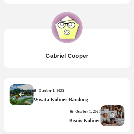
Gabriel Cooper
October 1, 2025
Wisata Kuliner Bandung
October 1, 2025
Bisnis Kuliner