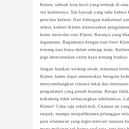
Klaten, sebuah kota kecil yang terletak di an
sisi kulinernya. Tak banyak yang tahu bahwa 
pencinta kuliner. Dari hidangan tradisional
selera, kuliner Klaten menawarkan pengalaman
kamu mencoba soto Klaten. Rasanya yang khas
ingatanmu. Bagaimana dengan nasi liwet Kla
tentang nasi biasa dalam sekejap mata. Kuline
juga menceritakan cerita kaya tentang budaya 
Jangan lupakan wedang uwuh, minuman herbal
Klaten, kamu dapat menemukan beragam kuline
menyeimbangkan citarasa lokal dan internasio
pengalaman yang penuh kejutan. Betapa tidak, 
terkadang tidak terbayangkan sebelumnya. L
Klaten? Coba saja sekali-kali. Citarasa mi y
empuk, mampu menjadikanmu pelanggan setia. 
para wisatawan yang ingin mencari suasana kul
mana makanan tak hanya soal rasa, tapi juga 