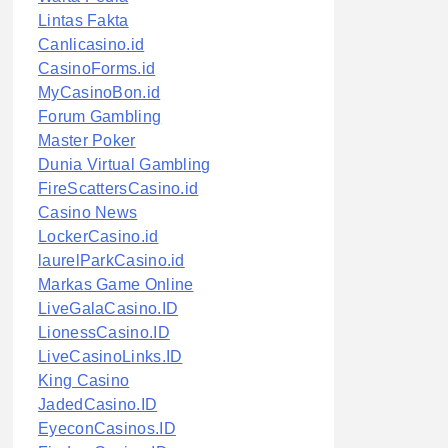
Lintas Fakta
Canlicasino.id
CasinoForms.id
MyCasinoBon.id
Forum Gambling
Master Poker
Dunia Virtual Gambling
FireScattersCasino.id
Casino News
LockerCasino.id
laurelParkCasino.id
Markas Game Online
LiveGalaCasino.ID
LionessCasino.ID
LiveCasinoLinks.ID
King Casino
JadedCasino.ID
EyeconCasinos.ID