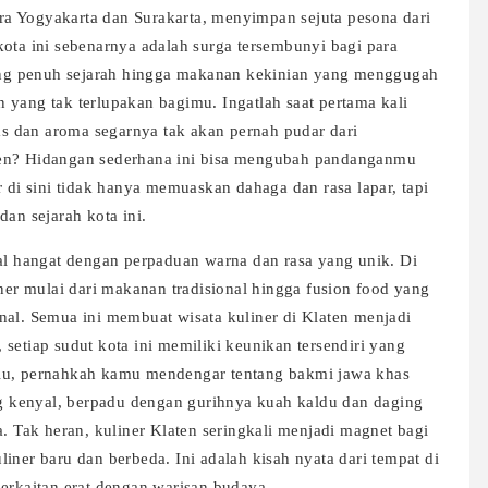
tara Yogyakarta dan Surakarta, menyimpan sejuta pesona dari
kota ini sebenarnya adalah surga tersembunyi bagi para
 yang penuh sejarah hingga makanan kekinian yang menggugah
 yang tak terlupakan bagimu. Ingatlah saat pertama kali
 dan aroma segarnya tak akan pernah pudar dari
ten? Hidangan sederhana ini bisa mengubah pandanganmu
r di sini tidak hanya memuaskan dahaga dan rasa lapar, tapi
dan sejarah kota ini.
 hangat dengan perpaduan warna dan rasa yang unik. Di
r mulai dari makanan tradisional hingga fusion food yang
nal. Semua ini membuat wisata kuliner di Klaten menjadi
setiap sudut kota ini memiliki keunikan tersendiri yang
alu, pernahkah kamu mendengar tentang bakmi jawa khas
ang kenyal, berpadu dengan gurihnya kuah kaldu dan daging
Tak heran, kuliner Klaten seringkali menjadi magnet bagi
iner baru dan berbeda. Ini adalah kisah nyata dari tempat di
berkaitan erat dengan warisan budaya.