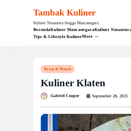
Skip
to
Tambak Kuliner
content
Kuliner Nusantara hingga Mancanegara
Beranda
Kuliner Mancanegara
Kuliner Nusantar
More
Tips & Lifestyle Kuliner
Resep & Masak
Kuliner Klaten
Gabriel Cooper
September 28, 2025