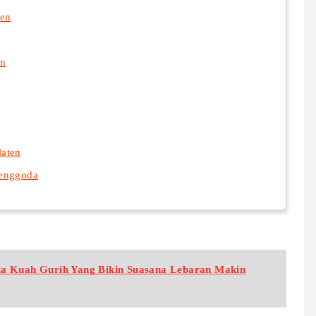
ten
en
laten
Menggoda
ia Kuah Gurih Yang Bikin Suasana Lebaran Makin