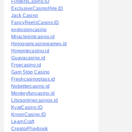
FindersCasino.ID
ExclusiveCasinoHire.ID
Jack Casino
FancyReelsCasino.ID
explosioncasino
Miracleslotcasino.id
Hologramcasinogames.id
Himontecasino.id
Guavacasino.id
Froecasino.id
Gam Stop Casino
Freshcasinoglass.id
Nobettercasino.id
Monkeyfuncasino.id
Libraonlinecasinos.id
KyatCasino.ID
KroonCasino.ID
LearnCraft
CreatorPlaybook