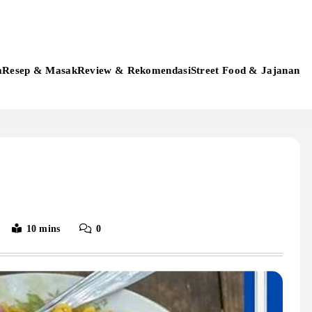
a
Resep & Masak
Review & Rekomendasi
Street Food & Jajanan
10 mins
0