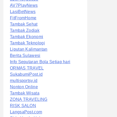
AV7PlayNews
LasiBetNews
FitFromHome
Tambak Sehat
Tambak Zodiak
Tambak Ekonomi
Tambak Teknologi
Liputan Kalimantan
Berita Sulawesi
Info Seputaran Bola Setiap hari
ORMAS TRAVEL
SukabumiPost.id
multisportsy.id
Nonton Online
Tambak Wisata
ZONA TRAVELING
RISK SALON
LangsaPost.com