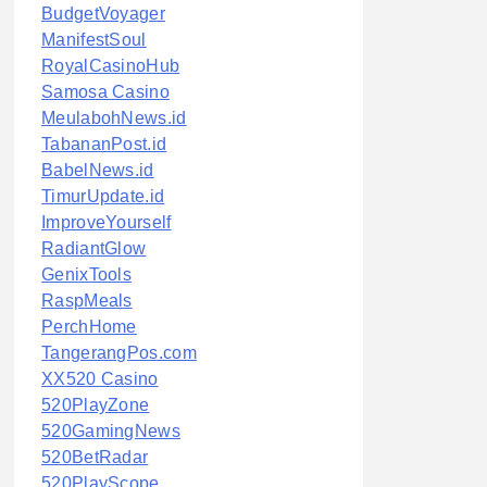
BudgetVoyager
ManifestSoul
RoyalCasinoHub
Samosa Casino
MeulabohNews.id
TabananPost.id
BabelNews.id
TimurUpdate.id
ImproveYourself
RadiantGlow
GenixTools
RaspMeals
PerchHome
TangerangPos.com
XX520 Casino
520PlayZone
520GamingNews
520BetRadar
520PlayScope