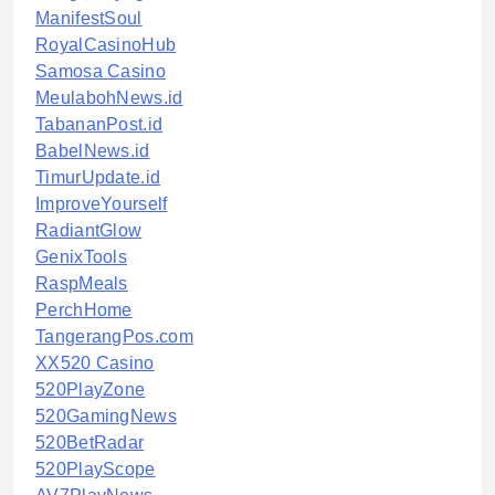
ManifestSoul
RoyalCasinoHub
Samosa Casino
MeulabohNews.id
TabananPost.id
BabelNews.id
TimurUpdate.id
ImproveYourself
RadiantGlow
GenixTools
RaspMeals
PerchHome
TangerangPos.com
XX520 Casino
520PlayZone
520GamingNews
520BetRadar
520PlayScope