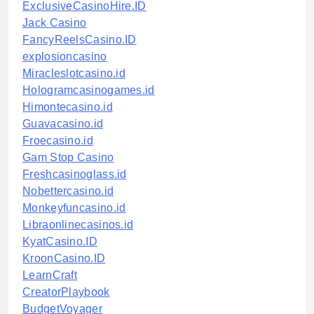
ExclusiveCasinoHire.ID
Jack Casino
FancyReelsCasino.ID
explosioncasino
Miracleslotcasino.id
Hologramcasinogames.id
Himontecasino.id
Guavacasino.id
Froecasino.id
Gam Stop Casino
Freshcasinoglass.id
Nobettercasino.id
Monkeyfuncasino.id
Libraonlinecasinos.id
KyatCasino.ID
KroonCasino.ID
LearnCraft
CreatorPlaybook
BudgetVoyager