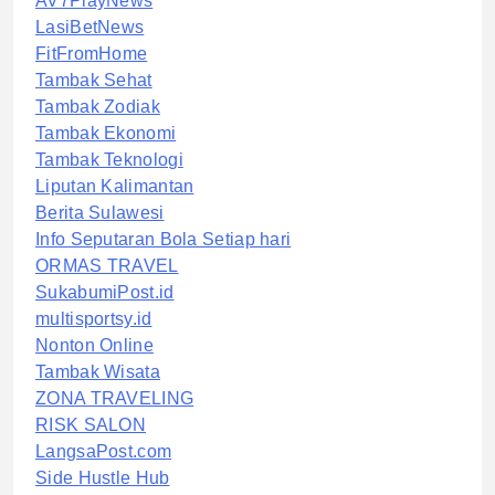
AV7PlayNews
LasiBetNews
FitFromHome
Tambak Sehat
Tambak Zodiak
Tambak Ekonomi
Tambak Teknologi
Liputan Kalimantan
Berita Sulawesi
Info Seputaran Bola Setiap hari
ORMAS TRAVEL
SukabumiPost.id
multisportsy.id
Nonton Online
Tambak Wisata
ZONA TRAVELING
RISK SALON
LangsaPost.com
Side Hustle Hub