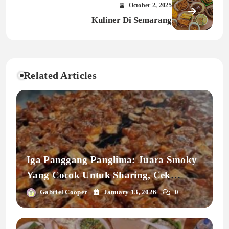
October 2, 2025
Kuliner Di Semarang
Related Articles
Iga Panggang Panglima: Juara Smoky
Yang Cocok Untuk Sharing, Cek
Kisaran Harganya!
Gabriel Cooper
January 13, 2026
0