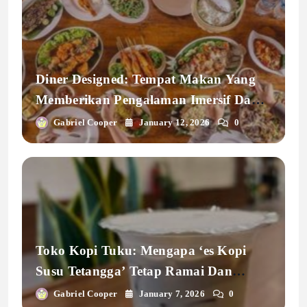
Diner Designed: Tempat Makan Yang
Memberikan Pengalaman Imersif Dan
Personal, Cocok Untuk Gen Z!
Gabriel Cooper
January 12, 2026
0
Toko Kopi Tuku: Mengapa ‘es Kopi
Susu Tetangga’ Tetap Ramai Dan
Paling Dicari Setiap Hari?
Gabriel Cooper
January 7, 2026
0