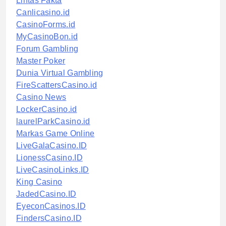
Lintas Fakta
Canlicasino.id
CasinoForms.id
MyCasinoBon.id
Forum Gambling
Master Poker
Dunia Virtual Gambling
FireScattersCasino.id
Casino News
LockerCasino.id
laurelParkCasino.id
Markas Game Online
LiveGalaCasino.ID
LionessCasino.ID
LiveCasinoLinks.ID
King Casino
JadedCasino.ID
EyeconCasinos.ID
FindersCasino.ID